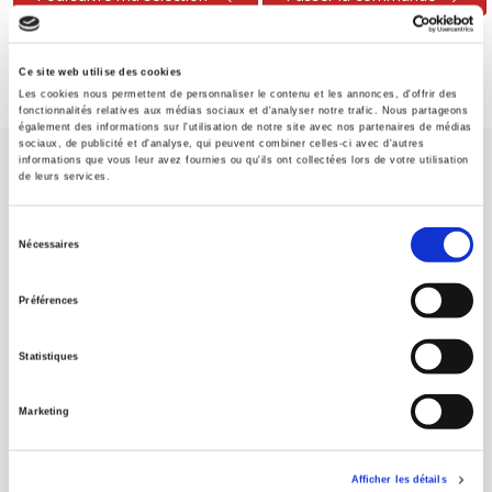
Ce site web utilise des cookies
Les cookies nous permettent de personnaliser le contenu et les annonces, d'offrir des
fonctionnalités relatives aux médias sociaux et d'analyser notre trafic. Nous partageons
également des informations sur l'utilisation de notre site avec nos partenaires de médias
sociaux, de publicité et d'analyse, qui peuvent combiner celles-ci avec d'autres
informations que vous leur avez fournies ou qu'ils ont collectées lors de votre utilisation
de leurs services.
Sélection
Nécessaires
du
Maison d'édition dédiée aux sciences humaines et sociales, les
consentement
Presses de Sciences Po participent depuis leur création en 1976
Préférences
à la transmission des savoirs et des idées
continuer
Statistiques
CONTACTS
Marketing
FOREIGN RIGHTS
POUR LES LIBRAIRES
Afficher les détails
CONDITIONS GÉNÉRALES