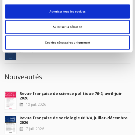
MON COMPTE
Autoriser tous les cookies
À paraître
Autoriser la sélection
Cookies nécessaires uniquement
La France et l'Union européenne
4 sept. 2026
Nouveautés
Revue française de science politique 76-2, avril-juin
2026
10 juil. 2026
Revue française de sociologie 66 3/4, juillet-décembre
2026
7 juil. 2026