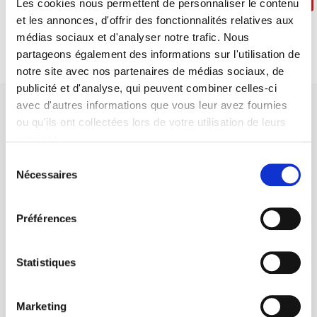
Les cookies nous permettent de personnaliser le contenu
et les annonces, d'offrir des fonctionnalités relatives aux
médias sociaux et d'analyser notre trafic. Nous
partageons également des informations sur l'utilisation de
notre site avec nos partenaires de médias sociaux, de
publicité et d'analyse, qui peuvent combiner celles-ci
avec d'autres informations que vous leur avez fournies
ou qu'ils ont collectées lors de votre utilisation de leurs
services.
Sélection
Maison d'édition dédiée aux sciences humaines et sociales, les
Nécessaires
du
Presses de Sciences Po participent depuis leur création en 1976
consentement
à la transmission des savoirs et des idées
continuer
Préférences
CONTACTS
Statistiques
FOREIGN RIGHTS
POUR LES LIBRAIRES
Marketing
CONDITIONS GÉNÉRALES