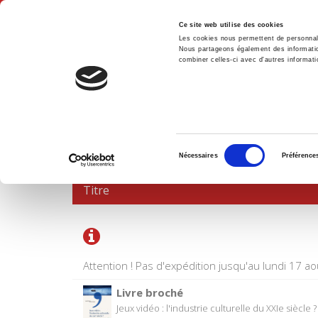
Ce site web utilise des cookies
Les cookies nous permettent de personnalis
Nous partageons également des informations
combiner celles-ci avec d'autres informatio
Accue
PANIER D'ACHATS
Sélection
Nécessaires
Préférence
du
consentement
Titre
Attention ! Pas d'expédition jusqu'au lundi 17 ao
Livre broché
Jeux vidéo : l'industrie culturelle du XXIe siècle ?