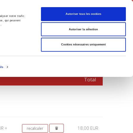
Français
Autoriser tous les cookies
lyser notre trafic.
se, qui peuvent
s.
Politique
Société
Autoriser la sélection
Cookies nécessaires uniquement
ils
Total
18,00 EUR
UR =