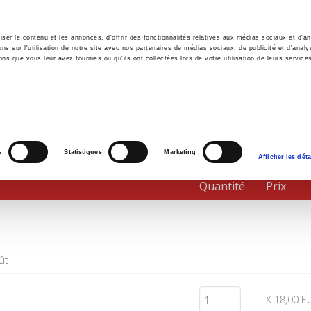
er le contenu et les annonces, d'offrir des fonctionnalités relatives aux médias sociaux et d'ana
 sur l'utilisation de notre site avec nos partenaires de médias sociaux, de publicité et d'analy
ns que vous leur avez fournies ou qu'ils ont collectées lors de votre utilisation de leurs service
il
Environnement
Histoire
International
s
Statistiques
Marketing
Afficher les déta
Quantité
Prix
ût
X 18,00 E