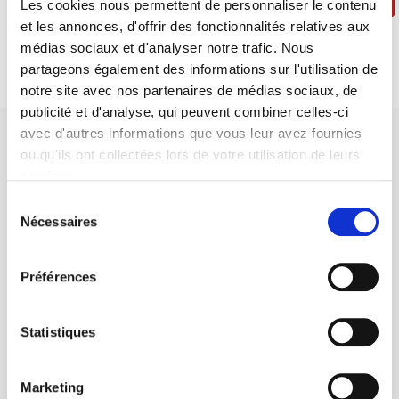
Poursuivre ma sélection
Passer la commande
Les cookies nous permettent de personnaliser le contenu
et les annonces, d'offrir des fonctionnalités relatives aux
médias sociaux et d'analyser notre trafic. Nous
partageons également des informations sur l'utilisation de
notre site avec nos partenaires de médias sociaux, de
publicité et d'analyse, qui peuvent combiner celles-ci
avec d'autres informations que vous leur avez fournies
ou qu'ils ont collectées lors de votre utilisation de leurs
services.
Sélection
Maison d'édition dédiée aux sciences humaines et sociales, les
Nécessaires
du
Presses de Sciences Po participent depuis leur création en 1976
consentement
à la transmission des savoirs et des idées
continuer
Préférences
CONTACTS
Statistiques
FOREIGN RIGHTS
POUR LES LIBRAIRES
Marketing
CONDITIONS GÉNÉRALES