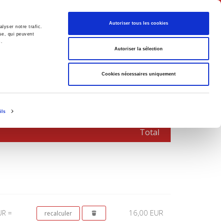
Français
Autoriser tous les cookies
lyser notre trafic.
se, qui peuvent
s.
Politique
Société
Autoriser la sélection
Cookies nécessaires uniquement
ils
Total
16,00 EUR
UR =