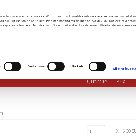
er le contenu et les annonces, d'offrir des fonctionnalités relatives aux médias sociaux et d'ana
 sur l'utilisation de notre site avec nos partenaires de médias sociaux, de publicité et d'analy
ns que vous leur avez fournies ou qu'ils ont collectées lors de votre utilisation de leurs service
il
Environnement
Histoire
International
s
Statistiques
Marketing
Afficher les déta
Quantité
Prix
ût
X 16,00 E