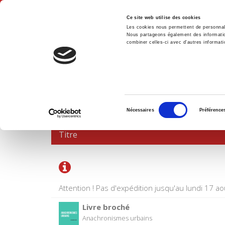
Ce site web utilise des cookies
Les cookies nous permettent de personnalis
Nous partageons également des informations
combiner celles-ci avec d'autres informatio
Accue
PANIER D'ACHATS
Sélection
Nécessaires
Préférence
du
consentement
Titre
Attention ! Pas d'expédition jusqu'au lundi 17 ao
Livre broché
Anachronismes urbains