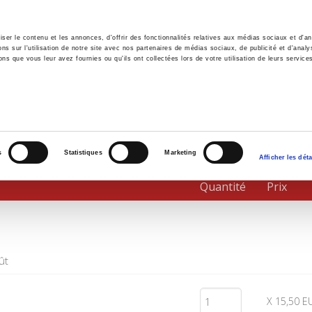
er le contenu et les annonces, d'offrir des fonctionnalités relatives aux médias sociaux et d'ana
 sur l'utilisation de notre site avec nos partenaires de médias sociaux, de publicité et d'analy
ns que vous leur avez fournies ou qu'ils ont collectées lors de votre utilisation de leurs service
il
Environnement
Histoire
International
s
Statistiques
Marketing
Afficher les déta
Quantité
Prix
ût
X 15,50 E