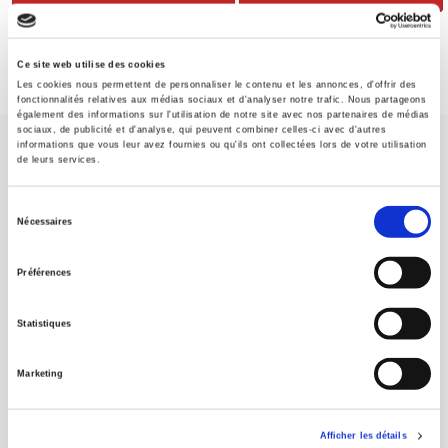
Ce site web utilise des cookies
Les cookies nous permettent de personnaliser le contenu et les annonces, d'offrir des
fonctionnalités relatives aux médias sociaux et d'analyser notre trafic. Nous partageons
également des informations sur l'utilisation de notre site avec nos partenaires de médias
sociaux, de publicité et d'analyse, qui peuvent combiner celles-ci avec d'autres
informations que vous leur avez fournies ou qu'ils ont collectées lors de votre utilisation
de leurs services.
Sélection
Nécessaires
du
Maison d'édition dédiée aux sciences humaines et sociales, les
Presses de Sciences Po participent depuis leur création en 1976
consentement
Préférences
à la transmission des savoirs et des idées
continuer
Statistiques
CONTACTS
FOREIGN RIGHTS
Marketing
POUR LES LIBRAIRES
CONDITIONS GÉNÉRALES
Afficher les détails