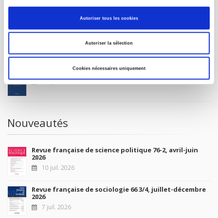
MON COMPTE
Autoriser tous les cookies
À paraître
Autoriser la sélection
Cookies nécessaires uniquement
La France et l'Union européenne
4 sept. 2026
Nouveautés
Revue française de science politique 76-2, avril-juin
2026
10 juil. 2026
Revue française de sociologie 66 3/4, juillet-décembre
2026
7 juil. 2026