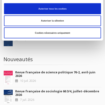
MON COMPTE
Autoriser tous les cookies
À paraître
Autoriser la sélection
Cookies nécessaires uniquement
La France et l'Union européenne
4 sept. 2026
Nouveautés
Revue française de science politique 76-2, avril-juin
2026
10 juil. 2026
Revue française de sociologie 66 3/4, juillet-décembre
2026
7 juil. 2026