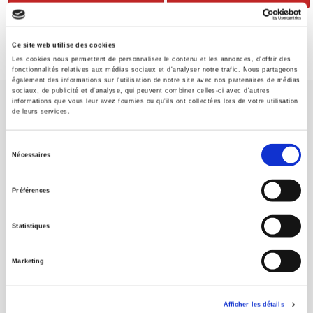
Ce site web utilise des cookies
Les cookies nous permettent de personnaliser le contenu et les annonces, d'offrir des
fonctionnalités relatives aux médias sociaux et d'analyser notre trafic. Nous partageons
également des informations sur l'utilisation de notre site avec nos partenaires de médias
sociaux, de publicité et d'analyse, qui peuvent combiner celles-ci avec d'autres
informations que vous leur avez fournies ou qu'ils ont collectées lors de votre utilisation
de leurs services.
Sélection
Nécessaires
du
Maison d'édition dédiée aux sciences humaines et sociales, les
Presses de Sciences Po participent depuis leur création en 1976
consentement
Préférences
à la transmission des savoirs et des idées
continuer
Statistiques
CONTACTS
FOREIGN RIGHTS
Marketing
POUR LES LIBRAIRES
CONDITIONS GÉNÉRALES
Afficher les détails