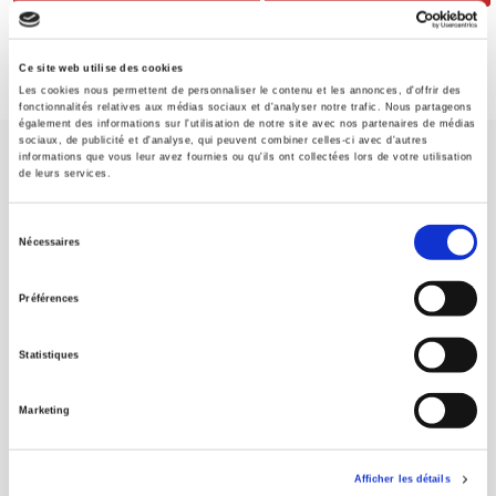
Ce site web utilise des cookies
Les cookies nous permettent de personnaliser le contenu et les annonces, d'offrir des
fonctionnalités relatives aux médias sociaux et d'analyser notre trafic. Nous partageons
également des informations sur l'utilisation de notre site avec nos partenaires de médias
sociaux, de publicité et d'analyse, qui peuvent combiner celles-ci avec d'autres
informations que vous leur avez fournies ou qu'ils ont collectées lors de votre utilisation
de leurs services.
Sélection
Nécessaires
Maison d'édition dédiée aux sciences humaines et sociales, les
du
Presses de Sciences Po participent depuis leur création en 1976
consentement
Préférences
à la transmission des savoirs et des idées
continuer
Statistiques
CONTACTS
FOREIGN RIGHTS
Marketing
POUR LES LIBRAIRES
CONDITIONS GÉNÉRALES
Afficher les détails