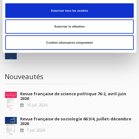
MON COMPTE
Autoriser tous les cookies
À paraître
Autoriser la sélection
La France et l'Union européenne
Cookies nécessaires uniquement
4 sept. 2026
Nouveautés
Revue française de science politique 76-2, avril-juin
2026
10 juil. 2026
Revue française de sociologie 66 3/4, juillet-décembre
2026
7 juil. 2026