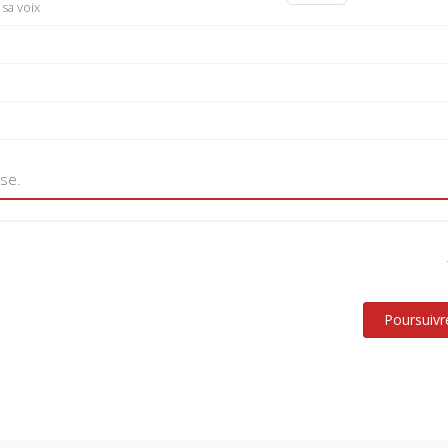
sa voix
use.
Poursuivr