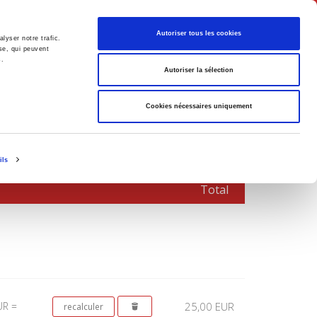
Français
Autoriser tous les cookies
lyser notre trafic.
se, qui peuvent
s.
Politique
Société
Autoriser la sélection
Cookies nécessaires uniquement
ils
Total
UR =
25,00 EUR