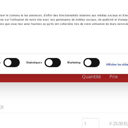
er le contenu et les annonces, d'offrir des fonctionnalités relatives aux médias sociaux et d'ana
 sur l'utilisation de notre site avec nos partenaires de médias sociaux, de publicité et d'analy
ns que vous leur avez fournies ou qu'ils ont collectées lors de votre utilisation de leurs service
il
Environnement
Histoire
International
s
Statistiques
Marketing
Afficher les déta
Quantité
Prix
ût
X 25,00 E