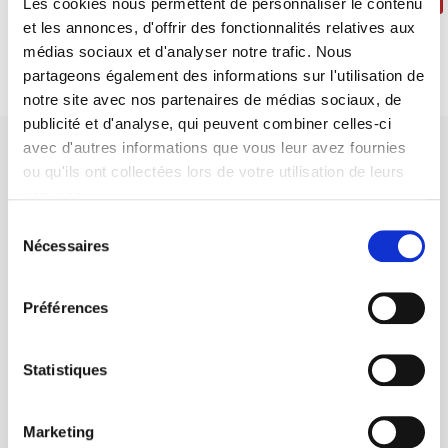
Les cookies nous permettent de personnaliser le contenu
et les annonces, d'offrir des fonctionnalités relatives aux
médias sociaux et d'analyser notre trafic. Nous
partageons également des informations sur l'utilisation de
notre site avec nos partenaires de médias sociaux, de
publicité et d'analyse, qui peuvent combiner celles-ci
avec d'autres informations que vous leur avez fournies
ou qu'ils ont collectées lors de votre utilisation de leurs
services.
Sélection
Maison d'édition dédiée aux sciences humaines et sociales, les
Nécessaires
du
Presses de Sciences Po participent depuis leur création en 1976
consentement
à la transmission des savoirs et des idées
continuer
Préférences
CONTACTS
Statistiques
FOREIGN RIGHTS
POUR LES LIBRAIRES
Marketing
CONDITIONS GÉNÉRALES