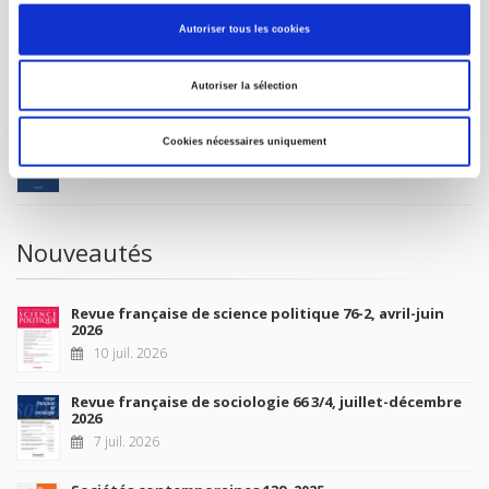
MON COMPTE
Autoriser tous les cookies
À paraître
Autoriser la sélection
La France et l'Union européenne
Cookies nécessaires uniquement
4 sept. 2026
Nouveautés
Revue française de science politique 76-2, avril-juin
2026
10 juil. 2026
Revue française de sociologie 66 3/4, juillet-décembre
2026
7 juil. 2026