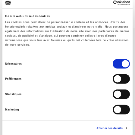
Ce site web utilise des cookies
Les cookies nous permettent de personnaliser le contenu et les annonces, d'offrir des
fonctionnalités relatives aux médias sociaux et d'analyser notre trafic. Nous partageons
également des informations sur l'utilisation de notre site avec nos partenaires de médias
sociaux, de publicité et d'analyse, qui peuvent combiner celles-ci avec d'autres
informations que vous leur avez fournies ou qu'ils ont collectées lors de votre utilisation
de leurs services.
Sélection
Nécessaires
Maison d'édition dédiée aux sciences humaines et sociales, les
du
Presses de Sciences Po participent depuis leur création en 1976
consentement
à la transmission des savoirs et des idées
continuer
Préférences
Statistiques
CONTACTS
FOREIGN RIGHTS
Marketing
POUR LES LIBRAIRES
CONDITIONS GÉNÉRALES
Afficher les détails