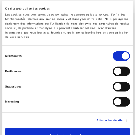
Ce site web utilise des cookies
Les cookies nous permettent de personnaliser le contenu et les annonces, d'offrir des
fonctionnalités relatives aux médias sociaux et d'analyser notre trafic. Nous partageons
également des informations sur l'utilisation de notre site avec nos partenaires de médias
sociaux, de publicité et d'analyse, qui peuvent combiner celles-ci avec d'autres
informations que vous leur avez fournies ou qu'ils ont collectées lors de votre utilisation
de leurs services.
Maison d'édition dédiée aux sciences humaines et sociales, les
Sélection
Presses de Sciences Po participent depuis leur création en 1976
Nécessaires
du
à la transmission des savoirs et des idées
continuer
consentement
Préférences
CONTACTS
Statistiques
FOREIGN RIGHTS
POUR LES LIBRAIRES
Marketing
CONDITIONS GÉNÉRALES
MON COMPTE
Afficher les détails