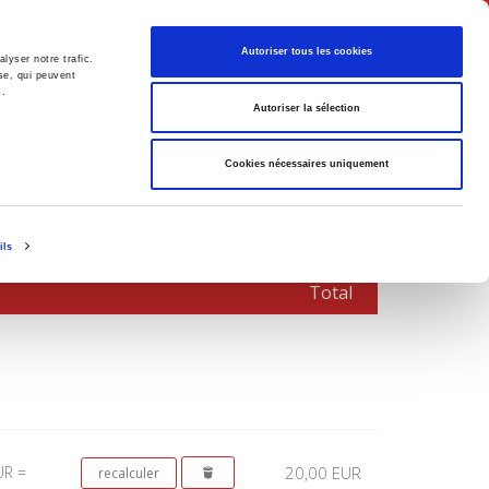
Français
Autoriser tous les cookies
lyser notre trafic.
se, qui peuvent
s.
Politique
Société
Autoriser la sélection
Cookies nécessaires uniquement
ils
Total
UR =
20,00 EUR