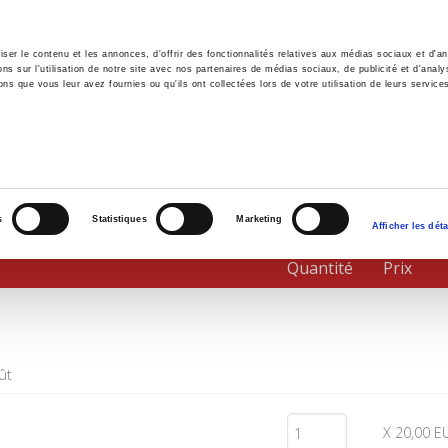
er le contenu et les annonces, d'offrir des fonctionnalités relatives aux médias sociaux et d'ana
 sur l'utilisation de notre site avec nos partenaires de médias sociaux, de publicité et d'analy
ns que vous leur avez fournies ou qu'ils ont collectées lors de votre utilisation de leurs service
il
Environnement
Histoire
International
s
Statistiques
Marketing
Afficher les déta
Quantité
Prix
ût
X 20,00 E