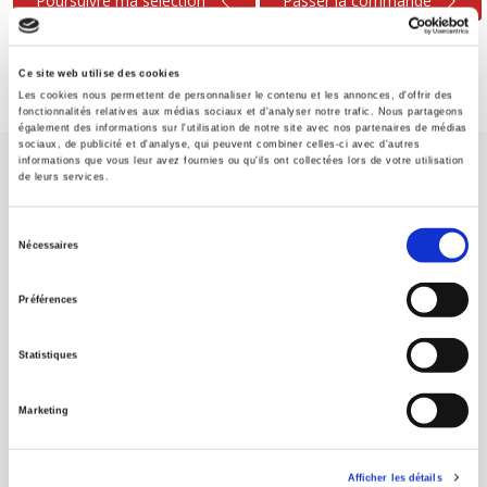
Poursuivre ma sélection
Passer la commande
Ce site web utilise des cookies
Les cookies nous permettent de personnaliser le contenu et les annonces, d'offrir des
fonctionnalités relatives aux médias sociaux et d'analyser notre trafic. Nous partageons
également des informations sur l'utilisation de notre site avec nos partenaires de médias
sociaux, de publicité et d'analyse, qui peuvent combiner celles-ci avec d'autres
informations que vous leur avez fournies ou qu'ils ont collectées lors de votre utilisation
de leurs services.
Sélection
Nécessaires
du
Maison d'édition dédiée aux sciences humaines et sociales, les
consentement
Presses de Sciences Po participent depuis leur création en 1976
Préférences
à la transmission des savoirs et des idées
continuer
Statistiques
CONTACTS
Marketing
FOREIGN RIGHTS
POUR LES LIBRAIRES
Afficher les détails
CONDITIONS GÉNÉRALES