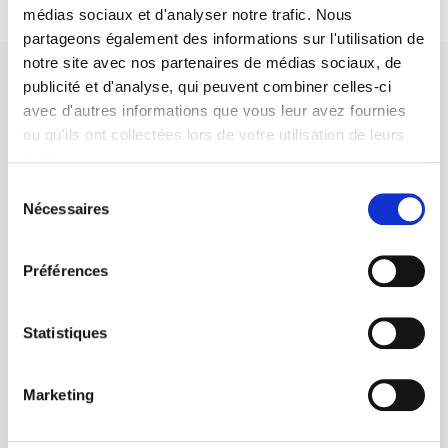
médias sociaux et d'analyser notre trafic. Nous
partageons également des informations sur l'utilisation de
notre site avec nos partenaires de médias sociaux, de
publicité et d'analyse, qui peuvent combiner celles-ci
avec d'autres informations que vous leur avez fournies
ou qu'ils ont collectées lors de votre utilisation de leurs
services.
Maison d'édition dédiée aux sciences humaines et sociales, les
Presses de Sciences Po participent depuis leur création en 1976
Sélection
à la transmission des savoirs et des idées
continuer
Nécessaires
du
consentement
Préférences
CONTACTS
FOREIGN RIGHTS
Statistiques
POUR LES LIBRAIRES
CONDITIONS GÉNÉRALES
Marketing
MON COMPTE