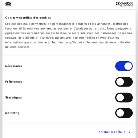
Ce site web utilise des cookies
Les cookies nous permettent de personnaliser le contenu et les annonces, d'offrir des
fonctionnalités relatives aux médias sociaux et d'analyser notre trafic. Nous partageons
également des informations sur l'utilisation de notre site avec nos partenaires de médias
sociaux, de publicité et d'analyse, qui peuvent combiner celles-ci avec d'autres
informations que vous leur avez fournies ou qu'ils ont collectées lors de votre utilisation
de leurs services.
Sélection
Nécessaires
Maison d'édition dédiée aux sciences humaines et sociales, les
du
Presses de Sciences Po participent depuis leur création en 1976
consentement
à la transmission des savoirs et des idées
continuer
Préférences
Statistiques
CONTACTS
FOREIGN RIGHTS
Marketing
POUR LES LIBRAIRES
CONDITIONS GÉNÉRALES
Afficher les détails