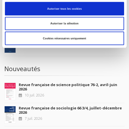
MON COMPTE
Autoriser tous les cookies
À paraître
Autoriser la sélection
La France et l'Union européenne
Cookies nécessaires uniquement
4 sept. 2026
Nouveautés
Revue française de science politique 76-2, avril-juin
2026
10 juil. 2026
Revue française de sociologie 66 3/4, juillet-décembre
2026
7 juil. 2026