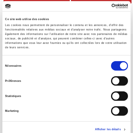
Ce site web utilise des cookies
Les cookies nous permettent de personnaliser le contenu et les annonces, d'offrir des
fonctionnalités relatives aux médias sociaux et d'analyser notre trafic. Nous partageons
également des informations sur l'utilisation de notre site avec nos partenaires de médias
sociaux, de publicité et d'analyse, qui peuvent combiner celles-ci avec d'autres
informations que vous leur avez fournies ou qu'ils ont collectées lors de votre utilisation
de leurs services.
Sélection
Nécessaires
du
Maison d'édition dédiée aux sciences humaines et sociales, les
Presses de Sciences Po participent depuis leur création en 1976
consentement
Préférences
à la transmission des savoirs et des idées
continuer
Statistiques
CONTACTS
FOREIGN RIGHTS
Marketing
POUR LES LIBRAIRES
CONDITIONS GÉNÉRALES
Afficher les détails