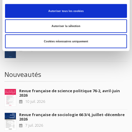
MON COMPTE
Autoriser tous les cookies
À paraître
Autoriser la sélection
Cookies nécessaires uniquement
La France et l'Union européenne
4 sept. 2026
Nouveautés
Revue française de science politique 76-2, avril-juin
2026
10 juil. 2026
Revue française de sociologie 66 3/4, juillet-décembre
2026
7 juil. 2026