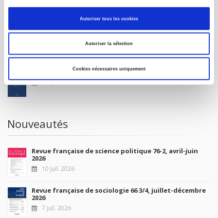
MON COMPTE
Autoriser tous les cookies
À paraître
Autoriser la sélection
Cookies nécessaires uniquement
La France et l'Union européenne
4 sept. 2026
Nouveautés
Revue française de science politique 76-2, avril-juin
2026
10 juil. 2026
Revue française de sociologie 66 3/4, juillet-décembre
2026
7 juil. 2026