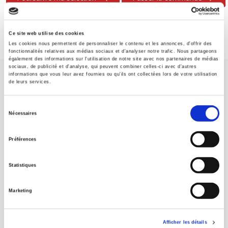
Ce site web utilise des cookies
Les cookies nous permettent de personnaliser le contenu et les annonces, d'offrir des
fonctionnalités relatives aux médias sociaux et d'analyser notre trafic. Nous partageons
également des informations sur l'utilisation de notre site avec nos partenaires de médias
sociaux, de publicité et d'analyse, qui peuvent combiner celles-ci avec d'autres
informations que vous leur avez fournies ou qu'ils ont collectées lors de votre utilisation
de leurs services.
Sélection
Nécessaires
du
Maison d'édition dédiée aux sciences humaines et sociales, les
consentement
Presses de Sciences Po participent depuis leur création en 1976
Préférences
à la transmission des savoirs et des idées
continuer
Statistiques
CONTACTS
Marketing
FOREIGN RIGHTS
POUR LES LIBRAIRES
Afficher les détails
CONDITIONS GÉNÉRALES