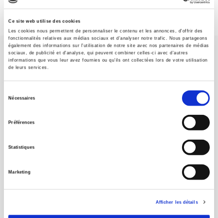
Ce site web utilise des cookies
Les cookies nous permettent de personnaliser le contenu et les annonces, d'offrir des
fonctionnalités relatives aux médias sociaux et d'analyser notre trafic. Nous partageons
également des informations sur l'utilisation de notre site avec nos partenaires de médias
sociaux, de publicité et d'analyse, qui peuvent combiner celles-ci avec d'autres
informations que vous leur avez fournies ou qu'ils ont collectées lors de votre utilisation
de leurs services.
Sélection
Maison d'édition dédiée aux sciences humaines et sociales, les
Nécessaires
du
Presses de Sciences Po participent depuis leur création en 1976
consentement
à la transmission des savoirs et des idées
continuer
Préférences
CONTACTS
Statistiques
FOREIGN RIGHTS
Marketing
POUR LES LIBRAIRES
CONDITIONS GÉNÉRALES
Afficher les détails
MON COMPTE