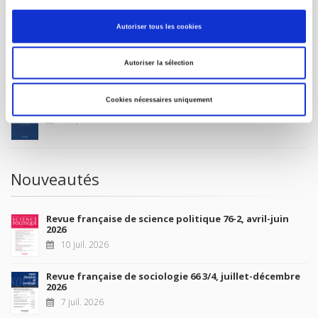
MON COMPTE
Autoriser tous les cookies
À paraître
Autoriser la sélection
Cookies nécessaires uniquement
La France et l'Union européenne
4 sept. 2026
Nouveautés
Revue française de science politique 76-2, avril-juin
2026
10 juil. 2026
Revue française de sociologie 66 3/4, juillet-décembre
2026
7 juil. 2026