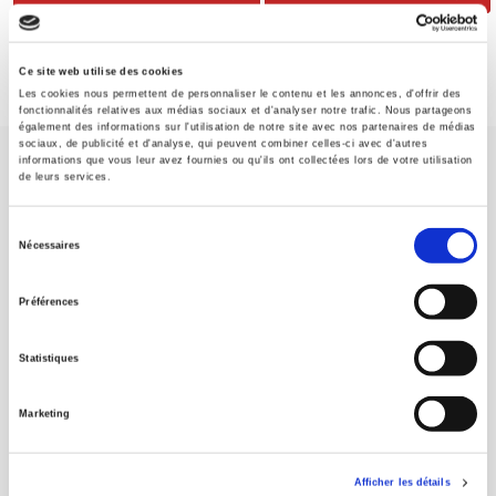
Ce site web utilise des cookies
Les cookies nous permettent de personnaliser le contenu et les annonces, d'offrir des
fonctionnalités relatives aux médias sociaux et d'analyser notre trafic. Nous partageons
également des informations sur l'utilisation de notre site avec nos partenaires de médias
sociaux, de publicité et d'analyse, qui peuvent combiner celles-ci avec d'autres
informations que vous leur avez fournies ou qu'ils ont collectées lors de votre utilisation
de leurs services.
Sélection
Nécessaires
du
Maison d'édition dédiée aux sciences humaines et sociales, les
Presses de Sciences Po participent depuis leur création en 1976
consentement
Préférences
à la transmission des savoirs et des idées
continuer
Statistiques
CONTACTS
FOREIGN RIGHTS
Marketing
POUR LES LIBRAIRES
CONDITIONS GÉNÉRALES
Afficher les détails