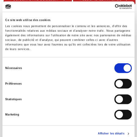
Ce site web utilise des cookies
Les cookies nous permettent de personnaliser le contenu et les annonces, d'offrir des
fonctionnalités relatives aux médias sociaux et d'analyser notre trafic. Nous partageons
également des informations sur l'utilisation de notre site avec nos partenaires de médias
sociaux, de publicité et d'analyse, qui peuvent combiner celles-ci avec d'autres
informations que vous leur avez fournies ou qu'ils ont collectées lors de votre utilisation
de leurs services.
Sélection
Nécessaires
du
Maison d'édition dédiée aux sciences humaines et sociales, les
consentement
Presses de Sciences Po participent depuis leur création en 1976
Préférences
à la transmission des savoirs et des idées
continuer
Statistiques
CONTACTS
Marketing
FOREIGN RIGHTS
POUR LES LIBRAIRES
Afficher les détails
CONDITIONS GÉNÉRALES