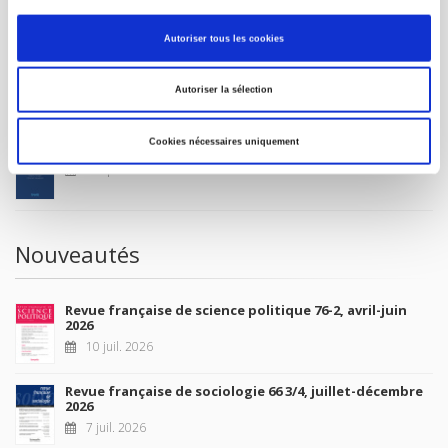
MON COMPTE
Autoriser tous les cookies
À paraître
Autoriser la sélection
Cookies nécessaires uniquement
La France et l'Union européenne
4 sept. 2026
Nouveautés
Revue française de science politique 76-2, avril-juin
2026
10 juil. 2026
Revue française de sociologie 66 3/4, juillet-décembre
2026
7 juil. 2026