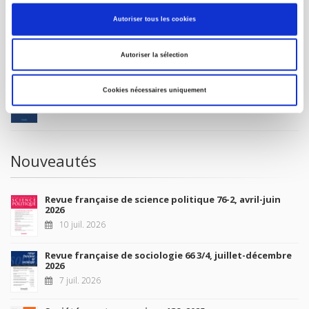
MON COMPTE
Autoriser tous les cookies
À paraître
Autoriser la sélection
La France et l'Union européenne
Cookies nécessaires uniquement
4 sept. 2026
Nouveautés
Revue française de science politique 76-2, avril-juin
2026
10 juil. 2026
Revue française de sociologie 66 3/4, juillet-décembre
2026
7 juil. 2026