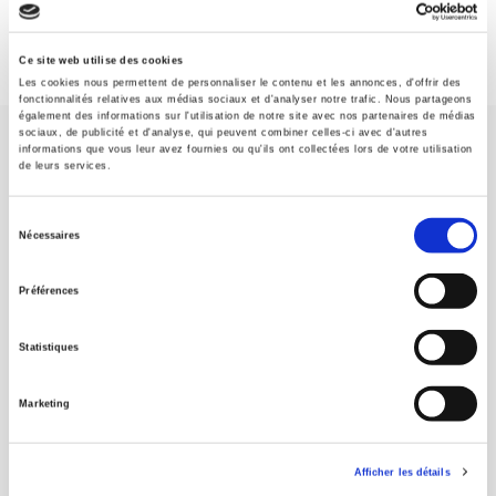
Ce site web utilise des cookies
Les cookies nous permettent de personnaliser le contenu et les annonces, d'offrir des
fonctionnalités relatives aux médias sociaux et d'analyser notre trafic. Nous partageons
également des informations sur l'utilisation de notre site avec nos partenaires de médias
sociaux, de publicité et d'analyse, qui peuvent combiner celles-ci avec d'autres
informations que vous leur avez fournies ou qu'ils ont collectées lors de votre utilisation
de leurs services.
Sélection
Nécessaires
Maison d'édition dédiée aux sciences humaines et sociales, les
du
Presses de Sciences Po participent depuis leur création en 1976
consentement
à la transmission des savoirs et des idées
continuer
Préférences
Statistiques
CONTACTS
FOREIGN RIGHTS
Marketing
POUR LES LIBRAIRES
CONDITIONS GÉNÉRALES
Afficher les détails