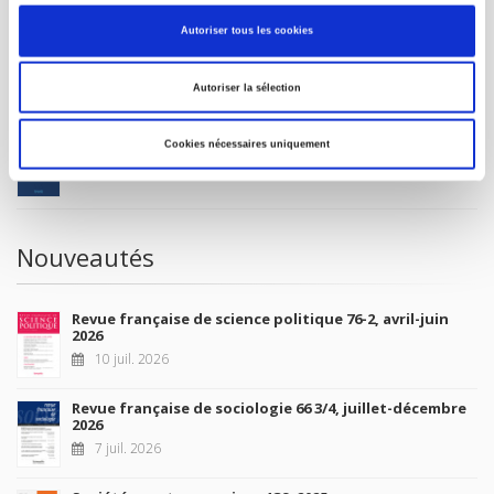
MON COMPTE
Autoriser tous les cookies
À paraître
Autoriser la sélection
La France et l'Union européenne
Cookies nécessaires uniquement
4 sept. 2026
Nouveautés
Revue française de science politique 76-2, avril-juin
2026
10 juil. 2026
Revue française de sociologie 66 3/4, juillet-décembre
2026
7 juil. 2026