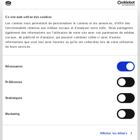
Ce site web utilise des cookies
Les cookies nous permettent de personnaliser le contenu et les annonces, d'offrir des
fonctionnalités relatives aux médias sociaux et d'analyser notre trafic. Nous partageons
également des informations sur l'utilisation de notre site avec nos partenaires de médias
sociaux, de publicité et d'analyse, qui peuvent combiner celles-ci avec d'autres
informations que vous leur avez fournies ou qu'ils ont collectées lors de votre utilisation
de leurs services.
Sélection
Nécessaires
Maison d'édition dédiée aux sciences humaines et sociales, les
du
Presses de Sciences Po participent depuis leur création en 1976
consentement
à la transmission des savoirs et des idées
continuer
Préférences
Statistiques
CONTACTS
FOREIGN RIGHTS
Marketing
POUR LES LIBRAIRES
CONDITIONS GÉNÉRALES
Afficher les détails