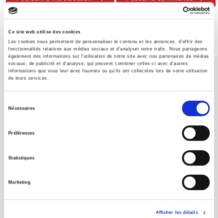
Ce site web utilise des cookies
Les cookies nous permettent de personnaliser le contenu et les annonces, d'offrir des
fonctionnalités relatives aux médias sociaux et d'analyser notre trafic. Nous partageons
également des informations sur l'utilisation de notre site avec nos partenaires de médias
sociaux, de publicité et d'analyse, qui peuvent combiner celles-ci avec d'autres
informations que vous leur avez fournies ou qu'ils ont collectées lors de votre utilisation
de leurs services.
Sélection
Nécessaires
du
Maison d'édition dédiée aux sciences humaines et sociales, les
consentement
Presses de Sciences Po participent depuis leur création en 1976
Préférences
à la transmission des savoirs et des idées
continuer
Statistiques
CONTACTS
Marketing
FOREIGN RIGHTS
POUR LES LIBRAIRES
Afficher les détails
CONDITIONS GÉNÉRALES