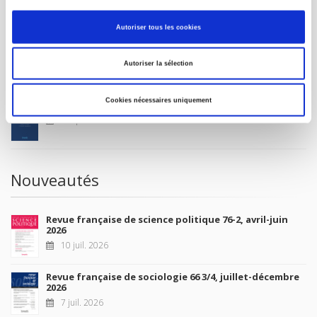
MON COMPTE
Autoriser tous les cookies
À paraître
Autoriser la sélection
Cookies nécessaires uniquement
La France et l'Union européenne
4 sept. 2026
Nouveautés
Revue française de science politique 76-2, avril-juin
2026
10 juil. 2026
Revue française de sociologie 66 3/4, juillet-décembre
2026
7 juil. 2026