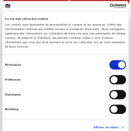
Ce site web utilise des cookies
Les cookies nous permettent de personnaliser le contenu et les annonces, d'offrir des
fonctionnalités relatives aux médias sociaux et d'analyser notre trafic. Nous partageons
également des informations sur l'utilisation de notre site avec nos partenaires de médias
sociaux, de publicité et d'analyse, qui peuvent combiner celles-ci avec d'autres
informations que vous leur avez fournies ou qu'ils ont collectées lors de votre utilisation
de leurs services.
Sélection
Nécessaires
du
Maison d'édition dédiée aux sciences humaines et sociales, les
Presses de Sciences Po participent depuis leur création en 1976
consentement
Préférences
à la transmission des savoirs et des idées
continuer
Statistiques
CONTACTS
FOREIGN RIGHTS
Marketing
POUR LES LIBRAIRES
CONDITIONS GÉNÉRALES
Afficher les détails