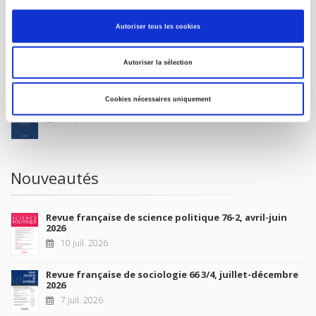
MON COMPTE
Autoriser tous les cookies
À paraître
Autoriser la sélection
Cookies nécessaires uniquement
La France et l'Union européenne
4 sept. 2026
Nouveautés
Revue française de science politique 76-2, avril-juin
2026
10 juil. 2026
Revue française de sociologie 66 3/4, juillet-décembre
2026
7 juil. 2026