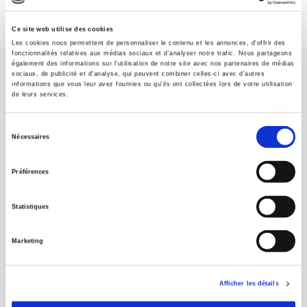
Ce site web utilise des cookies
Les cookies nous permettent de personnaliser le contenu et les annonces, d'offrir des
fonctionnalités relatives aux médias sociaux et d'analyser notre trafic. Nous partageons
également des informations sur l'utilisation de notre site avec nos partenaires de médias
sociaux, de publicité et d'analyse, qui peuvent combiner celles-ci avec d'autres
informations que vous leur avez fournies ou qu'ils ont collectées lors de votre utilisation
de leurs services.
Sélection
Maison d'édition dédiée aux sciences humaines et sociales, les
Nécessaires
du
Presses de Sciences Po participent depuis leur création en 1976
à la transmission des savoirs et des idées
continuer
consentement
Préférences
CONTACTS
Statistiques
FOREIGN RIGHTS
Marketing
POUR LES LIBRAIRES
CONDITIONS GÉNÉRALES
Afficher les détails
MON COMPTE