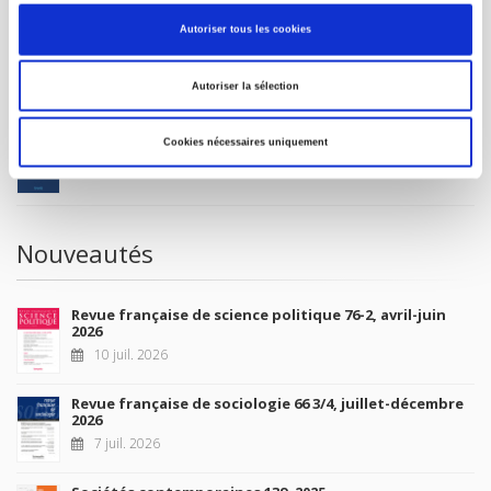
MON COMPTE
Autoriser tous les cookies
À paraître
Autoriser la sélection
La France et l'Union européenne
Cookies nécessaires uniquement
4 sept. 2026
Nouveautés
Revue française de science politique 76-2, avril-juin
2026
10 juil. 2026
Revue française de sociologie 66 3/4, juillet-décembre
2026
7 juil. 2026