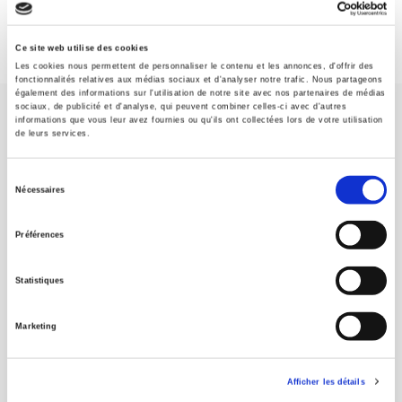
Ce site web utilise des cookies
Les cookies nous permettent de personnaliser le contenu et les annonces, d'offrir des
fonctionnalités relatives aux médias sociaux et d'analyser notre trafic. Nous partageons
également des informations sur l'utilisation de notre site avec nos partenaires de médias
sociaux, de publicité et d'analyse, qui peuvent combiner celles-ci avec d'autres
informations que vous leur avez fournies ou qu'ils ont collectées lors de votre utilisation
de leurs services.
Sélection
Nécessaires
Maison d'édition dédiée aux sciences humaines et sociales, les
du
Presses de Sciences Po participent depuis leur création en 1976
consentement
à la transmission des savoirs et des idées
continuer
Préférences
Statistiques
CONTACTS
FOREIGN RIGHTS
Marketing
POUR LES LIBRAIRES
CONDITIONS GÉNÉRALES
Afficher les détails