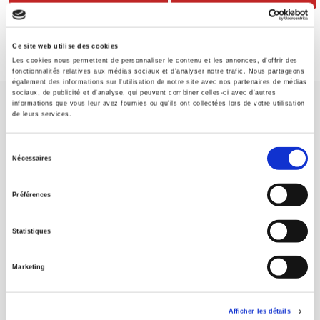
Ce site web utilise des cookies
Les cookies nous permettent de personnaliser le contenu et les annonces, d'offrir des
fonctionnalités relatives aux médias sociaux et d'analyser notre trafic. Nous partageons
également des informations sur l'utilisation de notre site avec nos partenaires de médias
sociaux, de publicité et d'analyse, qui peuvent combiner celles-ci avec d'autres
informations que vous leur avez fournies ou qu'ils ont collectées lors de votre utilisation
de leurs services.
Sélection
Nécessaires
du
Maison d'édition dédiée aux sciences humaines et sociales, les
Presses de Sciences Po participent depuis leur création en 1976
consentement
Préférences
à la transmission des savoirs et des idées
continuer
Statistiques
CONTACTS
FOREIGN RIGHTS
Marketing
POUR LES LIBRAIRES
CONDITIONS GÉNÉRALES
Afficher les détails