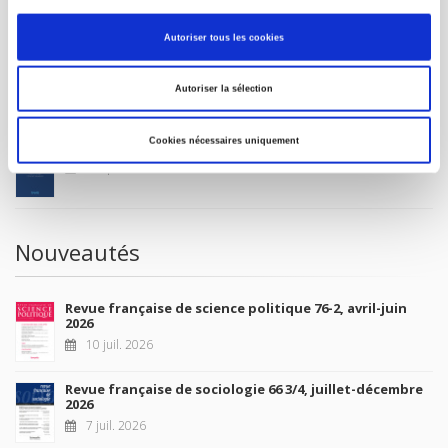
MON COMPTE
Autoriser tous les cookies
À paraître
Autoriser la sélection
Cookies nécessaires uniquement
La France et l'Union européenne
4 sept. 2026
Nouveautés
Revue française de science politique 76-2, avril-juin
2026
10 juil. 2026
Revue française de sociologie 66 3/4, juillet-décembre
2026
7 juil. 2026