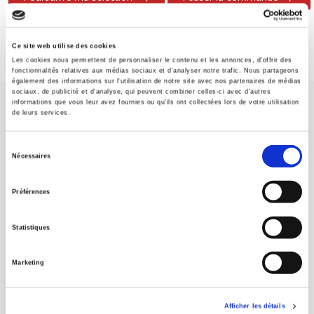
Ce site web utilise des cookies
Les cookies nous permettent de personnaliser le contenu et les annonces, d'offrir des
fonctionnalités relatives aux médias sociaux et d'analyser notre trafic. Nous partageons
également des informations sur l'utilisation de notre site avec nos partenaires de médias
sociaux, de publicité et d'analyse, qui peuvent combiner celles-ci avec d'autres
informations que vous leur avez fournies ou qu'ils ont collectées lors de votre utilisation
de leurs services.
Sélection
Nécessaires
du
Maison d'édition dédiée aux sciences humaines et sociales, les
consentement
Presses de Sciences Po participent depuis leur création en 1976
Préférences
à la transmission des savoirs et des idées
continuer
Statistiques
CONTACTS
Marketing
FOREIGN RIGHTS
POUR LES LIBRAIRES
Afficher les détails
CONDITIONS GÉNÉRALES