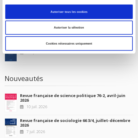
MON COMPTE
Autoriser tous les cookies
À paraître
Autoriser la sélection
Cookies nécessaires uniquement
La France et l'Union européenne
4 sept. 2026
Nouveautés
Revue française de science politique 76-2, avril-juin
2026
10 juil. 2026
Revue française de sociologie 66 3/4, juillet-décembre
2026
7 juil. 2026