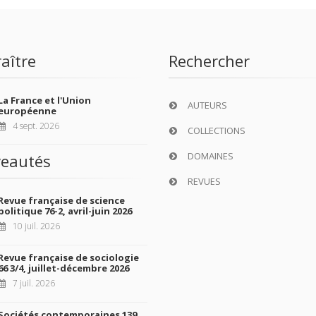
aître
Rechercher
La France et l'Union
AUTEURS
européenne
4 sept. 2026
COLLECTIONS
DOMAINES
eautés
REVUES
Revue française de science
politique 76-2, avril-juin 2026
10 juil. 2026
Revue française de sociologie
66 3/4, juillet-décembre 2026
7 juil. 2026
Sociétés contemporaines 139,