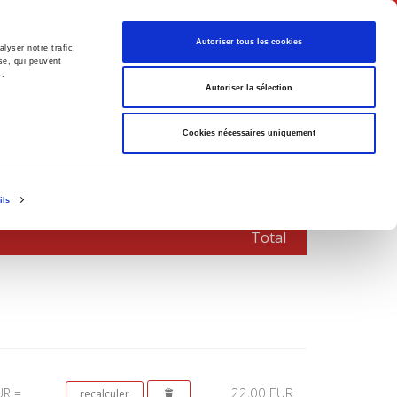
Français
Autoriser tous les cookies
lyser notre trafic.
se, qui peuvent
s.
Politique
Société
Autoriser la sélection
Cookies nécessaires uniquement
ils
Total
22,00 EUR
UR =