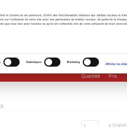
er le contenu et les annonces, d'offrir des fonctionnalités relatives aux médias sociaux et d'ana
 sur l'utilisation de notre site avec nos partenaires de médias sociaux, de publicité et d'analy
ns que vous leur avez fournies ou qu'ils ont collectées lors de votre utilisation de leurs service
il
Environnement
Histoire
International
s
Statistiques
Marketing
Afficher les déta
Quantité
Prix
ût
X 22,00 E