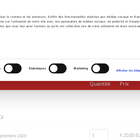
er le contenu et les annonces, d'offrir des fonctionnalités relatives aux médias sociaux et d'ana
 sur l'utilisation de notre site avec nos partenaires de médias sociaux, de publicité et d'analy
ns que vous leur avez fournies ou qu'ils ont collectées lors de votre utilisation de leurs service
il
Environnement
Histoire
International
s
Statistiques
Marketing
Afficher les déta
Quantité
Prix
ût
X 20,00 E
septembre 2020