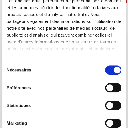
Les cookies nous permettent de personnaliser le contenu
et les annonces, d'offrir des fonctionnalités relatives aux
médias sociaux et d'analyser notre trafic. Nous
partageons également des informations sur l'utilisation de
notre site avec nos partenaires de médias sociaux, de
publicité et d'analyse, qui peuvent combiner celles-ci
avec d'autres informations que vous leur avez fournies
ou qu'ils ont collectées lors de votre utilisation de leurs
services.
Sélection
Maison d'édition dédiée aux sciences humaines et sociales, les
Nécessaires
du
Presses de Sciences Po participent depuis leur création en 1976
consentement
à la transmission des savoirs et des idées
continuer
Préférences
CONTACTS
Statistiques
FOREIGN RIGHTS
POUR LES LIBRAIRES
Marketing
CONDITIONS GÉNÉRALES