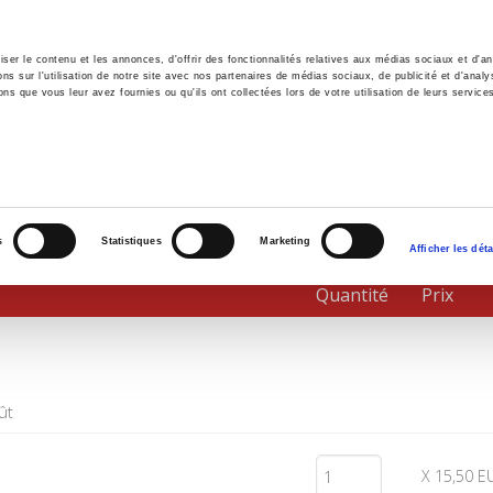
er le contenu et les annonces, d'offrir des fonctionnalités relatives aux médias sociaux et d'ana
 sur l'utilisation de notre site avec nos partenaires de médias sociaux, de publicité et d'analy
ns que vous leur avez fournies ou qu'ils ont collectées lors de votre utilisation de leurs service
il
Environnement
Histoire
International
s
Statistiques
Marketing
Afficher les déta
Quantité
Prix
ût
X 15,50 E