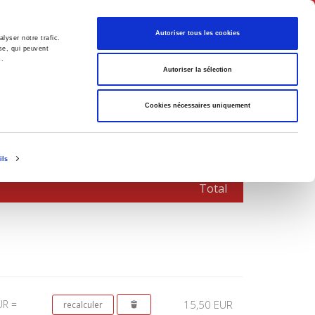
Français
Autoriser tous les cookies
lyser notre trafic.
se, qui peuvent
s.
Politique
Société
Autoriser la sélection
Cookies nécessaires uniquement
ils
Total
UR =
15,50 EUR