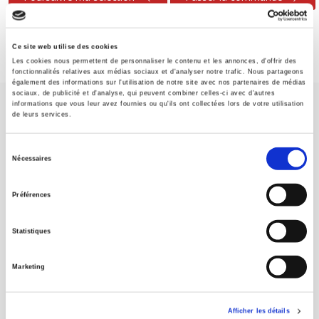
Ce site web utilise des cookies
Les cookies nous permettent de personnaliser le contenu et les annonces, d'offrir des
fonctionnalités relatives aux médias sociaux et d'analyser notre trafic. Nous partageons
également des informations sur l'utilisation de notre site avec nos partenaires de médias
sociaux, de publicité et d'analyse, qui peuvent combiner celles-ci avec d'autres
informations que vous leur avez fournies ou qu'ils ont collectées lors de votre utilisation
de leurs services.
Sélection
Nécessaires
du
Maison d'édition dédiée aux sciences humaines et sociales, les
consentement
Presses de Sciences Po participent depuis leur création en 1976
Préférences
à la transmission des savoirs et des idées
continuer
Statistiques
CONTACTS
Marketing
FOREIGN RIGHTS
POUR LES LIBRAIRES
Afficher les détails
CONDITIONS GÉNÉRALES