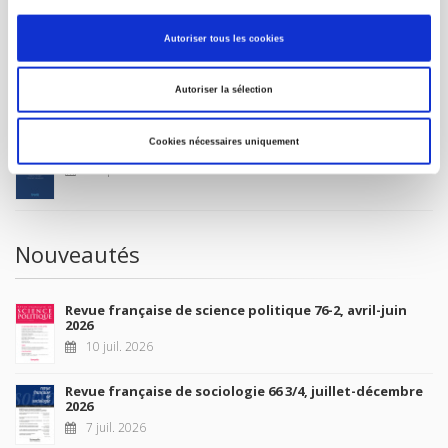
MON COMPTE
Autoriser tous les cookies
À paraître
Autoriser la sélection
Cookies nécessaires uniquement
La France et l'Union européenne
4 sept. 2026
Nouveautés
Revue française de science politique 76-2, avril-juin
2026
10 juil. 2026
Revue française de sociologie 66 3/4, juillet-décembre
2026
7 juil. 2026