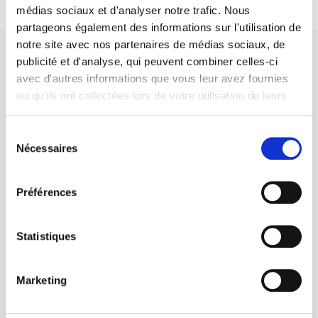
médias sociaux et d'analyser notre trafic. Nous
partageons également des informations sur l'utilisation de
notre site avec nos partenaires de médias sociaux, de
publicité et d'analyse, qui peuvent combiner celles-ci
avec d'autres informations que vous leur avez fournies
ou qu'ils ont collectées lors de votre utilisation de leurs
services.
Maison d'édition dédiée aux sciences humaines et sociales, les
Presses de Sciences Po participent depuis leur création en 1976
Sélection
à la transmission des savoirs et des idées
continuer
Nécessaires
du
consentement
Préférences
CONTACTS
FOREIGN RIGHTS
Statistiques
POUR LES LIBRAIRES
CONDITIONS GÉNÉRALES
Marketing
MON COMPTE