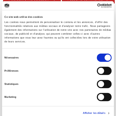
Ce site web utilise des cookies
Les cookies nous permettent de personnaliser le contenu et les annonces, d'offrir des
fonctionnalités relatives aux médias sociaux et d'analyser notre trafic. Nous partageons
également des informations sur l'utilisation de notre site avec nos partenaires de médias
sociaux, de publicité et d'analyse, qui peuvent combiner celles-ci avec d'autres
informations que vous leur avez fournies ou qu'ils ont collectées lors de votre utilisation
de leurs services.
Sélection
Nécessaires
du
Maison d'édition dédiée aux sciences humaines et sociales, les
consentement
Presses de Sciences Po participent depuis leur création en 1976
Préférences
à la transmission des savoirs et des idées
continuer
Statistiques
CONTACTS
Marketing
FOREIGN RIGHTS
POUR LES LIBRAIRES
Afficher les détails
CONDITIONS GÉNÉRALES