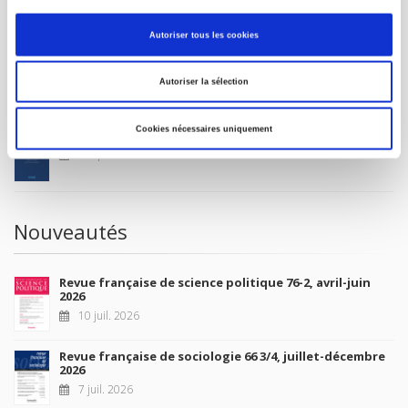
MON COMPTE
Autoriser tous les cookies
À paraître
Autoriser la sélection
Cookies nécessaires uniquement
La France et l'Union européenne
4 sept. 2026
Nouveautés
Revue française de science politique 76-2, avril-juin
2026
10 juil. 2026
Revue française de sociologie 66 3/4, juillet-décembre
2026
7 juil. 2026