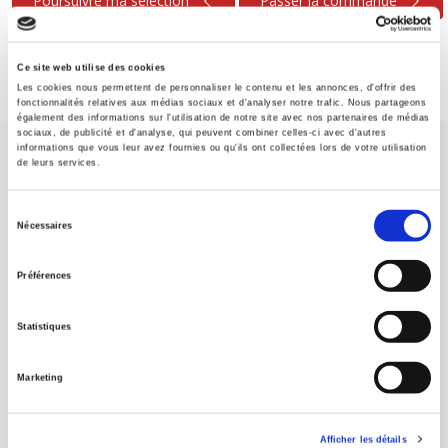
Poursuivre ma sélection
Passer la commande
Ce site web utilise des cookies
Les cookies nous permettent de personnaliser le contenu et les annonces, d'offrir des
fonctionnalités relatives aux médias sociaux et d'analyser notre trafic. Nous partageons
également des informations sur l'utilisation de notre site avec nos partenaires de médias
sociaux, de publicité et d'analyse, qui peuvent combiner celles-ci avec d'autres
informations que vous leur avez fournies ou qu'ils ont collectées lors de votre utilisation
de leurs services.
Sélection
Nécessaires
du
Maison d'édition dédiée aux sciences humaines et sociales, les
consentement
Presses de Sciences Po participent depuis leur création en 1976
Préférences
à la transmission des savoirs et des idées
continuer
Statistiques
CONTACTS
Marketing
FOREIGN RIGHTS
POUR LES LIBRAIRES
Afficher les détails
CONDITIONS GÉNÉRALES