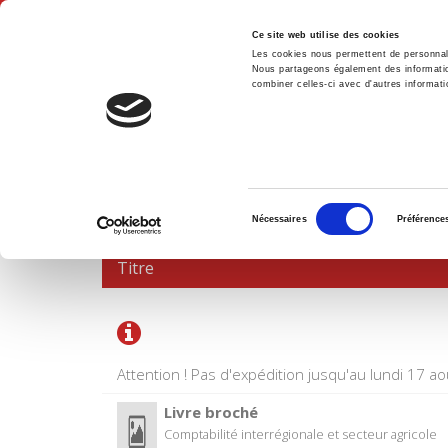
Ce site web utilise des cookies
Les cookies nous permettent de personnalis
Nous partageons également des informations
combiner celles-ci avec d'autres informatio
Accue
PANIER D'ACHATS
Sélection
Nécessaires
Préférence
du
consentement
Titre
Attention ! Pas d'expédition jusqu'au lundi 17 ao
Livre broché
Comptabilité interrégionale et secteur agricole