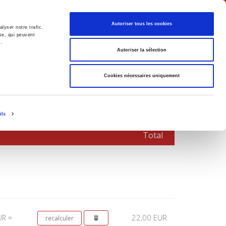
Français
Autoriser tous les cookies
lyser notre trafic.
se, qui peuvent
s.
Politique
Société
Autoriser la sélection
Cookies nécessaires uniquement
ils
Total
22,00 EUR
UR =