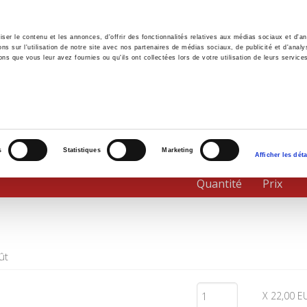
er le contenu et les annonces, d'offrir des fonctionnalités relatives aux médias sociaux et d'ana
 sur l'utilisation de notre site avec nos partenaires de médias sociaux, de publicité et d'analy
ns que vous leur avez fournies ou qu'ils ont collectées lors de votre utilisation de leurs service
il
Environnement
Histoire
International
s
Statistiques
Marketing
Afficher les déta
Quantité
Prix
ût
X 22,00 E