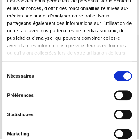
Les cookies nous permettent de personnaliser le contenu
et les annonces, d'offrir des fonctionnalités relatives aux
médias sociaux et d'analyser notre trafic. Nous
partageons également des informations sur l'utilisation de
notre site avec nos partenaires de médias sociaux, de
publicité et d'analyse, qui peuvent combiner celles-ci
avec d'autres informations que vous leur avez fournies
ou qu'ils ont collectées lors de votre utilisation de leurs
services.
Sélection
Maison d'édition dédiée aux sciences humaines et sociales, les
Nécessaires
du
Presses de Sciences Po participent depuis leur création en 1976
consentement
à la transmission des savoirs et des idées
continuer
Préférences
CONTACTS
Statistiques
FOREIGN RIGHTS
POUR LES LIBRAIRES
Marketing
CONDITIONS GÉNÉRALES