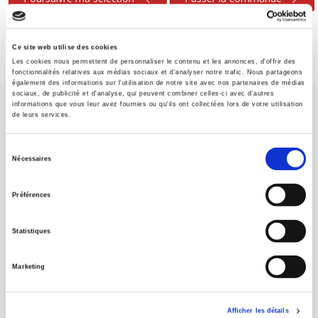
Ce site web utilise des cookies
Les cookies nous permettent de personnaliser le contenu et les annonces, d'offrir des
fonctionnalités relatives aux médias sociaux et d'analyser notre trafic. Nous partageons
également des informations sur l'utilisation de notre site avec nos partenaires de médias
sociaux, de publicité et d'analyse, qui peuvent combiner celles-ci avec d'autres
informations que vous leur avez fournies ou qu'ils ont collectées lors de votre utilisation
de leurs services.
Sélection
Nécessaires
du
Maison d'édition dédiée aux sciences humaines et sociales, les
consentement
Presses de Sciences Po participent depuis leur création en 1976
Préférences
à la transmission des savoirs et des idées
continuer
Statistiques
CONTACTS
Marketing
FOREIGN RIGHTS
POUR LES LIBRAIRES
Afficher les détails
CONDITIONS GÉNÉRALES