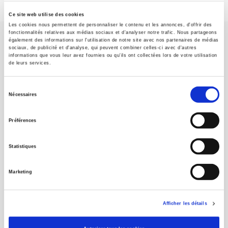
Ce site web utilise des cookies
Les cookies nous permettent de personnaliser le contenu et les annonces, d'offrir des
fonctionnalités relatives aux médias sociaux et d'analyser notre trafic. Nous partageons
également des informations sur l'utilisation de notre site avec nos partenaires de médias
sociaux, de publicité et d'analyse, qui peuvent combiner celles-ci avec d'autres
informations que vous leur avez fournies ou qu'ils ont collectées lors de votre utilisation
de leurs services.
Maison d'édition dédiée aux sciences humaines et sociales, les
Sélection
Presses de Sciences Po participent depuis leur création en 1976
Nécessaires
du
à la transmission des savoirs et des idées
continuer
consentement
Préférences
CONTACTS
Statistiques
FOREIGN RIGHTS
POUR LES LIBRAIRES
Marketing
CONDITIONS GÉNÉRALES
MON COMPTE
Afficher les détails