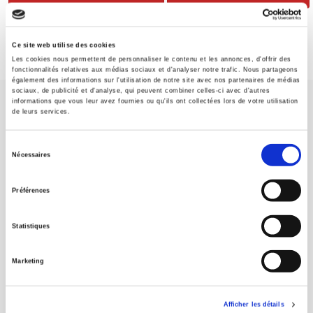
Ce site web utilise des cookies
Les cookies nous permettent de personnaliser le contenu et les annonces, d'offrir des
fonctionnalités relatives aux médias sociaux et d'analyser notre trafic. Nous partageons
également des informations sur l'utilisation de notre site avec nos partenaires de médias
sociaux, de publicité et d'analyse, qui peuvent combiner celles-ci avec d'autres
informations que vous leur avez fournies ou qu'ils ont collectées lors de votre utilisation
de leurs services.
Sélection
Nécessaires
du
Maison d'édition dédiée aux sciences humaines et sociales, les
Presses de Sciences Po participent depuis leur création en 1976
consentement
Préférences
à la transmission des savoirs et des idées
continuer
Statistiques
CONTACTS
FOREIGN RIGHTS
Marketing
POUR LES LIBRAIRES
CONDITIONS GÉNÉRALES
Afficher les détails