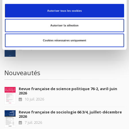
MON COMPTE
Autoriser tous les cookies
À paraître
Autoriser la sélection
Cookies nécessaires uniquement
La France et l'Union européenne
4 sept. 2026
Nouveautés
Revue française de science politique 76-2, avril-juin
2026
10 juil. 2026
Revue française de sociologie 66 3/4, juillet-décembre
2026
7 juil. 2026