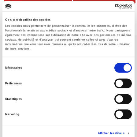
Ce site web utilise des cookies
Les cookies nous permettent de personnaliser le contenu et les annonces, d'offrir des
fonctionnalités relatives aux médias sociaux et d'analyser notre trafic. Nous partageons
également des informations sur l'utilisation de notre site avec nos partenaires de médias
sociaux, de publicité et d'analyse, qui peuvent combiner celles-ci avec d'autres
informations que vous leur avez fournies ou qu'ils ont collectées lors de votre utilisation
de leurs services.
Sélection
Nécessaires
du
Maison d'édition dédiée aux sciences humaines et sociales, les
Presses de Sciences Po participent depuis leur création en 1976
consentement
Préférences
à la transmission des savoirs et des idées
continuer
Statistiques
CONTACTS
FOREIGN RIGHTS
Marketing
POUR LES LIBRAIRES
CONDITIONS GÉNÉRALES
Afficher les détails