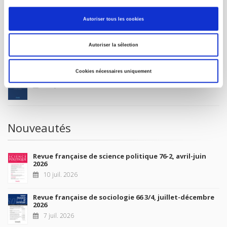
MON COMPTE
Autoriser tous les cookies
À paraître
Autoriser la sélection
Cookies nécessaires uniquement
La France et l'Union européenne
4 sept. 2026
Nouveautés
Revue française de science politique 76-2, avril-juin
2026
10 juil. 2026
Revue française de sociologie 66 3/4, juillet-décembre
2026
7 juil. 2026