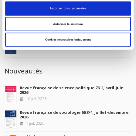
MON COMPTE
Autoriser tous les cookies
À paraître
Autoriser la sélection
La France et l'Union européenne
Cookies nécessaires uniquement
4 sept. 2026
Nouveautés
Revue française de science politique 76-2, avril-juin
2026
10 juil. 2026
Revue française de sociologie 66 3/4, juillet-décembre
2026
7 juil. 2026