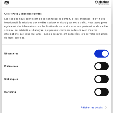
Ce site web utilise des cookies
Les cookies nous permettent de personnaliser le contenu et les annonces, d'offrir des
fonctionnalités relatives aux médias sociaux et d'analyser notre trafic. Nous partageons
également des informations sur l'utilisation de notre site avec nos partenaires de médias
sociaux, de publicité et d'analyse, qui peuvent combiner celles-ci avec d'autres
informations que vous leur avez fournies ou qu'ils ont collectées lors de votre utilisation
de leurs services.
Sélection
Nécessaires
Maison d'édition dédiée aux sciences humaines et sociales, les
du
Presses de Sciences Po participent depuis leur création en 1976
consentement
à la transmission des savoirs et des idées
continuer
Préférences
Statistiques
CONTACTS
FOREIGN RIGHTS
Marketing
POUR LES LIBRAIRES
CONDITIONS GÉNÉRALES
Afficher les détails