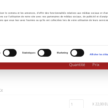
er le contenu et les annonces, d'offrir des fonctionnalités relatives aux médias sociaux et d'ana
 sur l'utilisation de notre site avec nos partenaires de médias sociaux, de publicité et d'analy
ns que vous leur avez fournies ou qu'ils ont collectées lors de votre utilisation de leurs service
il
Environnement
Histoire
International
s
Statistiques
Marketing
Afficher les déta
Quantité
Prix
ût
X 22,00 E