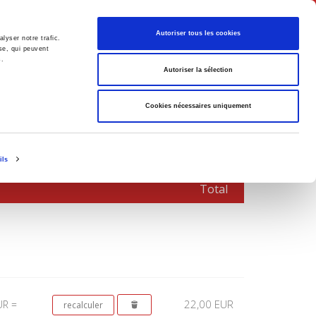
Français
Autoriser tous les cookies
lyser notre trafic.
se, qui peuvent
s.
Politique
Société
Autoriser la sélection
Cookies nécessaires uniquement
ils
Total
22,00 EUR
UR =