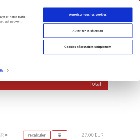
Français
Autoriser tous les cookies
lyser notre trafic.
se, qui peuvent
s.
Politique
Société
Autoriser la sélection
Cookies nécessaires uniquement
ils
Total
27,00 EUR
UR =