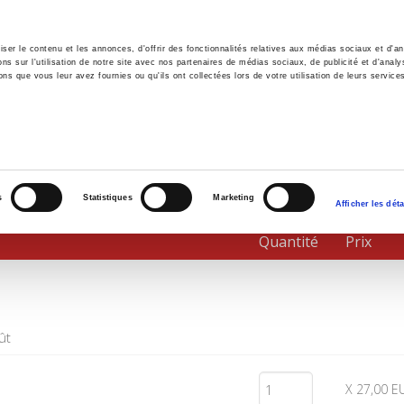
er le contenu et les annonces, d'offrir des fonctionnalités relatives aux médias sociaux et d'ana
 sur l'utilisation de notre site avec nos partenaires de médias sociaux, de publicité et d'analy
ns que vous leur avez fournies ou qu'ils ont collectées lors de votre utilisation de leurs service
il
Environnement
Histoire
International
s
Statistiques
Marketing
Afficher les déta
Quantité
Prix
ût
X 27,00 E