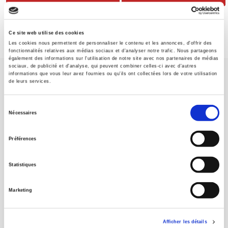
Ce site web utilise des cookies
Les cookies nous permettent de personnaliser le contenu et les annonces, d'offrir des
fonctionnalités relatives aux médias sociaux et d'analyser notre trafic. Nous partageons
également des informations sur l'utilisation de notre site avec nos partenaires de médias
sociaux, de publicité et d'analyse, qui peuvent combiner celles-ci avec d'autres
informations que vous leur avez fournies ou qu'ils ont collectées lors de votre utilisation
de leurs services.
Sélection
Nécessaires
du
Maison d'édition dédiée aux sciences humaines et sociales, les
Presses de Sciences Po participent depuis leur création en 1976
consentement
Préférences
à la transmission des savoirs et des idées
continuer
Statistiques
CONTACTS
FOREIGN RIGHTS
Marketing
POUR LES LIBRAIRES
CONDITIONS GÉNÉRALES
Afficher les détails