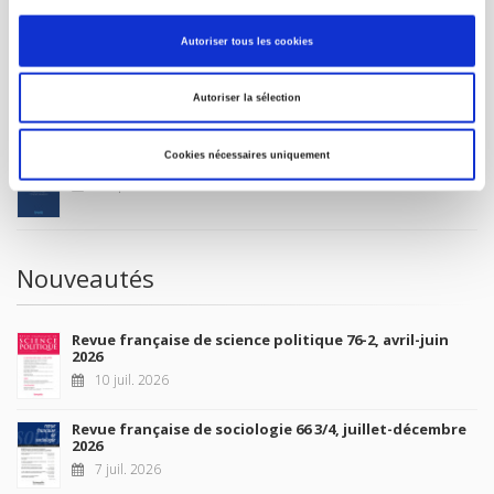
MON COMPTE
Autoriser tous les cookies
À paraître
Autoriser la sélection
Cookies nécessaires uniquement
La France et l'Union européenne
4 sept. 2026
Nouveautés
Revue française de science politique 76-2, avril-juin
2026
10 juil. 2026
Revue française de sociologie 66 3/4, juillet-décembre
2026
7 juil. 2026