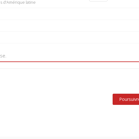
rds d'Amérique latine
use.
Poursuivr