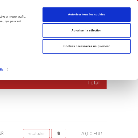
Français
Autoriser tous les cookies
lyser notre trafic.
se, qui peuvent
s.
Politique
Société
Autoriser la sélection
Cookies nécessaires uniquement
ils
Total
UR =
20,00 EUR