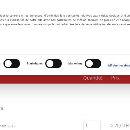
er le contenu et les annonces, d'offrir des fonctionnalités relatives aux médias sociaux et d'ana
 sur l'utilisation de notre site avec nos partenaires de médias sociaux, de publicité et d'analy
ns que vous leur avez fournies ou qu'ils ont collectées lors de votre utilisation de leurs service
il
Environnement
Histoire
International
s
Statistiques
Marketing
Afficher les déta
Quantité
Prix
ût
X 20,00 E
mars 2019