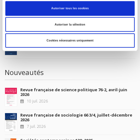
MON COMPTE
Autoriser tous les cookies
À paraître
Autoriser la sélection
La France et l'Union européenne
Cookies nécessaires uniquement
4 sept. 2026
Nouveautés
Revue française de science politique 76-2, avril-juin
2026
10 juil. 2026
Revue française de sociologie 66 3/4, juillet-décembre
2026
7 juil. 2026