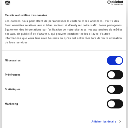
Ce site web utilise des cookies
Les cookies nous permettent de personnaliser le contenu et les annonces, d'offrir des
fonctionnalités relatives aux médias sociaux et d'analyser notre trafic. Nous partageons
également des informations sur l'utilisation de notre site avec nos partenaires de médias
sociaux, de publicité et d'analyse, qui peuvent combiner celles-ci avec d'autres
informations que vous leur avez fournies ou qu'ils ont collectées lors de votre utilisation
de leurs services.
Sélection
Nécessaires
Maison d'édition dédiée aux sciences humaines et sociales, les
du
Presses de Sciences Po participent depuis leur création en 1976
consentement
à la transmission des savoirs et des idées
continuer
Préférences
Statistiques
CONTACTS
FOREIGN RIGHTS
Marketing
POUR LES LIBRAIRES
CONDITIONS GÉNÉRALES
Afficher les détails